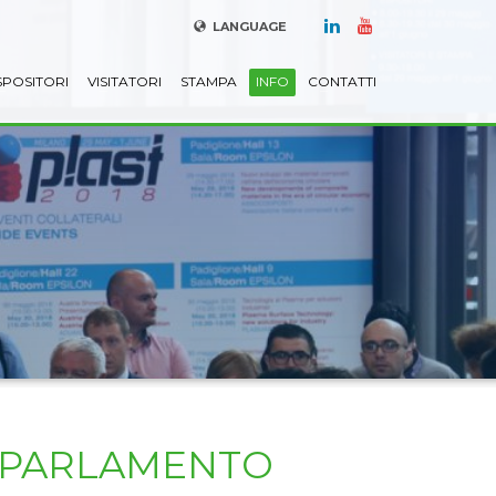
LANGUAGE
SPOSITORI
VISITATORI
STAMPA
INFO
CONTATTI
L PARLAMENTO