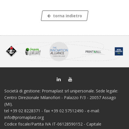
torna indietro
Società di gestione: Promaplast srl unipersonale. Sede legale:
Centro Direzionale Milanofiori - Palazzo F/3 - 20057 Assago
(MI).
tel +39 02 8228371 - fax +39 02 57512490 - e-mail:
info@promaplast.org
Codice fiscale/Partita IVA IT-06128590152 - Capitale