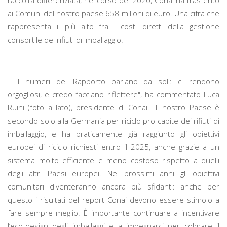
raccolta differenziata, nel corso del 2020, Conai ha trasferito
ai Comuni del nostro paese 658 milioni di euro. Una cifra che
rappresenta il più alto fra i costi diretti della gestione
consortile dei rifiuti di imballaggio.
"I numeri del Rapporto parlano da soli: ci rendono
orgogliosi, e credo facciano riflettere", ha commentato Luca
Ruini (foto a lato), presidente di Conai. "Il nostro Paese è
secondo solo alla Germania per riciclo pro-capite dei rifiuti di
imballaggio, e ha praticamente già raggiunto gli obiettivi
europei di riciclo richiesti entro il 2025, anche grazie a un
sistema molto efficiente e meno costoso rispetto a quelli
degli altri Paesi europei. Nei prossimi anni gli obiettivi
comunitari diventeranno ancora più sfidanti: anche per
questo i risultati del report Conai devono essere stimolo a
fare sempre meglio. È importante continuare a incentivare
l’eco-design degli imballaggi e a impegnarci per colmare il