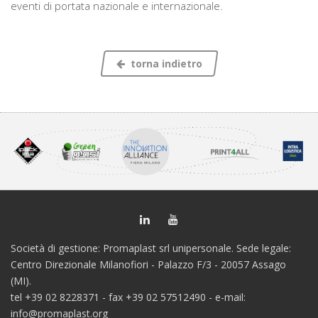
eventi di portata nazionale e internazionale.
torna indietro
Società di gestione: Promaplast srl unipersonale. Sede legale:
Centro Direzionale Milanofiori - Palazzo F/3 - 20057 Assago
(MI).
tel +39 02 8228371 - fax +39 02 57512490 - e-mail:
info@promaplast.org