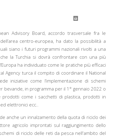
nean Advisory Board, accordo trasversale fra le
dell’area centro-europea, ha dato la possibilità a
uali siano i futuri programmi nazionali rivolti a una
nche la Turchia si dovrà confrontare con una più
l’Europa ha individuato come le pratiche più efficaci
l Agency turca il compito di coordinare il National
e iniziative come l’implementazione di schemi
 per bevande, in programma per il 1° gennaio 2022 o
e prodotti come i sacchetti di plastica, prodotti in
 ed elettronici ecc..
ede anche un innalzamento della quota di riciclo dei
ttore agricolo improntati sul raggiungimento dello
chemi di riciclo delle reti da pesca nell'ambito del