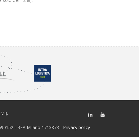
i è solo del 12%).
(MI).
28590152 - REA Milano 1713873 -
Privacy policy