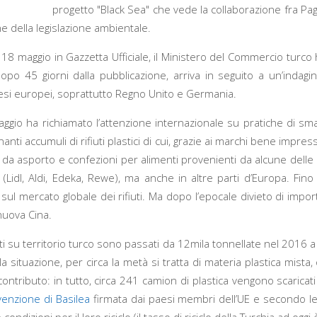
progetto "Black Sea" che vede la collaborazione fra Pag
e della legislazione ambientale.
 maggio in Gazzetta Ufficiale, il Ministero del Commercio turco ha 
re dopo 45 giorni dalla pubblicazione, arriva in seguito a un’in
 paesi europei, soprattutto Regno Unito e Germania.
aggio ha richiamato l’attenzione internazionale su pratiche di smal
i accumuli di rifiuti plastici di cui, grazie ai marchi bene impressi
eri da asporto e confezioni per alimenti provenienti da alcune dell
Lidl, Aldi, Edeka, Rewe), ma anche in altre parti d’Europa. Fino
l mercato globale dei rifiuti. Ma dopo l’epocale divieto di import d
nuova Cina.
rtati su territorio turco sono passati da 12mila tonnellate nel 2016 
e la situazione, per circa la metà si tratta di materia plastica mist
ibuto: in tutto, circa 241 camion di plastica vengono scaricati in
enzione di Basilea
firmata dai paesi membri dell’UE e secondo le le