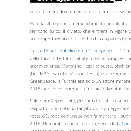
con la Camera di commercio turca per una revision
Non da ultimo, con un emendamento pubblicato il 18
territorio turco. Il divieto, che entrerà in vigo
sulle importazioni di rifiuti in Turchia da parte di
Il duro
Report pubblicato da Greenpeace
il 17 m
della Turchia. Le foto scattate mostrano impressionant
la provenienza. Montagne illegali di buste, bicchi
(Lidl, M&S, Sainsbury’s and Tesco) e in Germania (
Greenpeace, la Turchia era solo un attore minore su
2018, per i paesi europei la Turchia è diventata la 
Solo per il Regno Unito, gli scarti di plastica espo
l’export di rifiuti plastici targato UK. E a peggiorar
resto d’Europa comunque non fa mancare il suo contr
2016. Una pratica che, oltretutto, secondo la
Conv