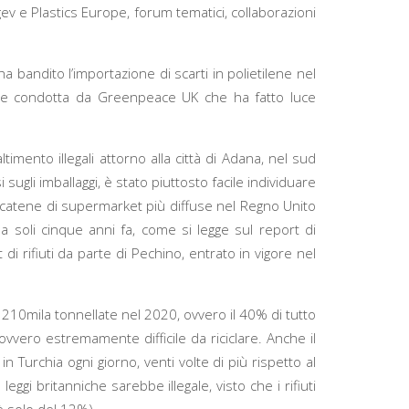
ev e Plastics Europe, forum tematici, collaborazioni
bandito l’importazione di scarti in polietilene nel
dagine condotta da Greenpeace UK che ha fatto luce
timento illegali attorno alla città di Adana, nel sud
 sugli imballaggi, è stato piuttosto facile individuare
e catene di supermarket più diffuse nel Regno Unito
 a soli cinque anni fa, come si legge sul report di
i rifiuti da parte di Pechino, entrato in vigore nel
a 210mila tonnellate nel 2020, ovvero il 40% di tutto
a, ovvero estremamente difficile da riciclare. Anche il
 Turchia ogni giorno, venti volte di più rispetto al
ggi britanniche sarebbe illegale, visto che i rifiuti