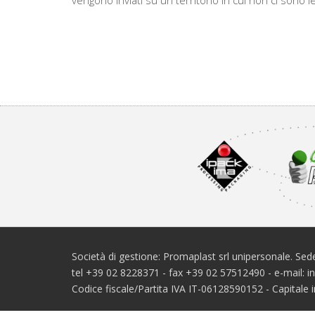
vengono inviati su un territorio in cui non ci sono le 
Società di gestione: Promaplast srl unipersonale. Sede
tel +39 02 8228371 - fax +39 02 57512490 - e-mail: 
Codice fiscale/Partita IVA IT-06128590152 - Capital