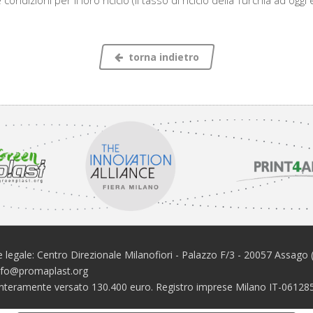
condizioni per il loro riciclo (il tasso di riciclo della Turchia ad ogg
torna indietro
 legale: Centro Direzionale Milanofiori - Palazzo F/3 - 20057 Assago 
info@promaplast.org
e interamente versato 130.400 euro. Registro imprese Milano IT-061