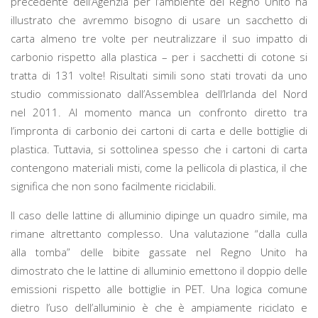
precedente dell’Agenzia per l’ambiente del Regno Unito ha
illustrato che avremmo bisogno di usare un sacchetto di
carta almeno tre volte per neutralizzare il suo impatto di
carbonio rispetto alla plastica – per i sacchetti di cotone si
tratta di 131 volte! Risultati simili sono stati trovati da uno
studio commissionato dall’Assemblea dell’Irlanda del Nord
nel 2011. Al momento manca un confronto diretto tra
l’impronta di carbonio dei cartoni di carta e delle bottiglie di
plastica. Tuttavia, si sottolinea spesso che i cartoni di carta
contengono materiali misti, come la pellicola di plastica, il che
significa che non sono facilmente riciclabili.
Il caso delle lattine di alluminio dipinge un quadro simile, ma
rimane altrettanto complesso. Una valutazione “dalla culla
alla tomba” delle bibite gassate nel Regno Unito ha
dimostrato che le lattine di alluminio emettono il doppio delle
emissioni rispetto alle bottiglie in PET. Una logica comune
dietro l’uso dell’alluminio è che è ampiamente riciclato e