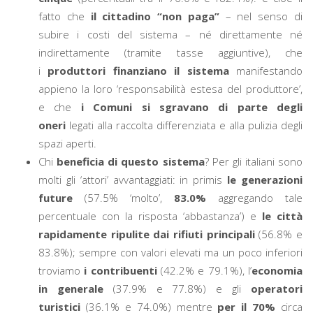
fatto che
il cittadino “non paga”
– nel senso di
subire i costi del sistema – né direttamente né
indirettamente (tramite tasse aggiuntive), che
i
produttori finanziano il sistema
manifestando
appieno la loro ‘responsabilità estesa del produttore’,
e che
i Comuni si sgravano di parte degli
oneri
legati alla raccolta differenziata e alla pulizia degli
spazi aperti.
Chi
beneficia di questo sistema
? Per gli italiani sono
molti gli ‘attori’ avvantaggiati: in primis
le generazioni
future
(57.5% ‘molto’,
83.0%
aggregando tale
percentuale con la risposta ‘abbastanza’) e
le città
rapidamente ripulite dai rifiuti principali
(56.8% e
83.8%); sempre con valori elevati ma un poco inferiori
troviamo
i contribuenti
(42.2% e 79.1%), l’
economia
in generale
(37.9% e 77.8%) e gli
operatori
turistici
(36.1% e 74.0%) mentre
per il 70%
circa