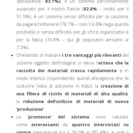
‘abbastanza’:
83.1%)
, è un sistema personalmente
auspicato per il nostro Paese (
82.8%
– molto per il
51.5%), è un sistema senza difficoltà per la cauzione
da pagare/riottenere (78.7% – solo il 6.8% nega questa
positività) e senza difficoltà per gli sforzi organizzativi e
per la fatica (76.8% – qui gli oppositori arrivano al
7.5%).
Chiedendo di indicare
i tre vantaggi più rilevanti
del
sistema oggetto dell’indagine si rileva: l’
attesa che la
raccolta dei materiali cresca rapidamente
e in
modo intenso (rispondendo quindi all’esigenza che fa
scaturire l’idea di adozione in Italia), la
creazione di
una filiera di riciclo di materiali di alta qualità
,
la
riduzione dell’utilizzo di materiali di nuova
‘produzione’
Le ‘
promesse’ del sistema
sono valutate
come
interessanti
da
quattro intervistati su
cinque
(percentuali tra il 76.0% e l’82.4%): e cioè il