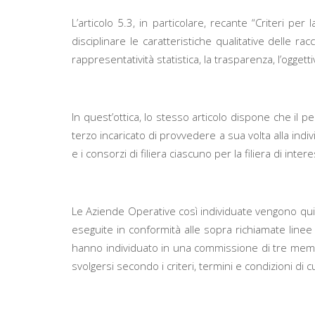
L’articolo 5.3, in particolare, recante “Criteri per 
disciplinare le caratteristiche qualitative delle r
rappresentatività statistica, la trasparenza, l’ogge
In quest’ottica, lo stesso articolo dispone che il p
terzo incaricato di provvedere a sua volta alla ind
e i consorzi di filiera ciascuno per la filiera di inte
Le Aziende Operative così individuate vengono quindi
eseguite in conformità alle sopra richiamate linee 
hanno individuato in una commissione di tre membri
svolgersi secondo i criteri, termini e condizioni di c