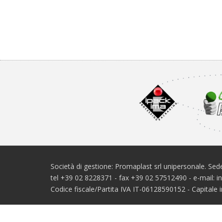
Società di gestione: Promaplast srl unipersonale. Sede
tel +39 02 8228371 - fax +39 02 57512490 - e-mail: 
Codice fiscale/Partita IVA IT-06128590152 - Capital