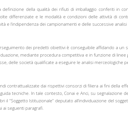
la definizione della qualità dei rifiuti di imballaggio conferiti in
accolte differenziate e le modalità e condizioni delle attività di
ttività e l’indipendenza dei campionamenti e delle successive analis
erseguimento dei predetti obiettivi è conseguibile affidando a un s
ividuazione, mediante procedura competitiva e in funzione di linee 
resse, delle società qualificate a eseguire le analisi merceologiche pe
 contrattualizzate dai rispettivi consorzi di filiera ai fini della 
guida tecniche. In tale contesto, Conai e Anci, su segnalazione del
 il “Soggetto Istituzionale” deputato all’individuazione del sogg
ui ai seguenti paragrafi.