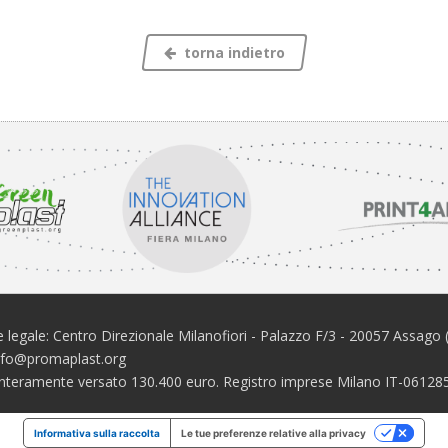
torna indietro
 legale: Centro Direzionale Milanofiori - Palazzo F/3 - 20057 Assago 
info@promaplast.org
e interamente versato 130.400 euro. Registro imprese Milano IT-061
Informativa sulla raccolta
Le tue preferenze relative alla privacy