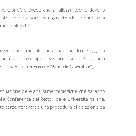
 convenzione”, prevede che gli allegati tecnici devono
 controllo, anche a sorpresa, garantendo comunque la
i merceologiche.
oggetto istituzionale l’individuazione di un soggetto
guida tecniche e operative condivise tra Anci, Conai
r i rispettivi materiali (le “Aziende Operative”).
effettuazione delle analisi merceologiche che saranno
la Conferenza dei Rettori delle Università Italiane,
etto terzo attraverso una procedura di selezione da