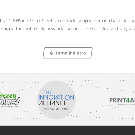
R al 100% in rPET di Sidel si contraddistingue per una base affusol
chi, nettari, soft drink, bevande isotoniche e tè. “Questa bottigl
torna indietro