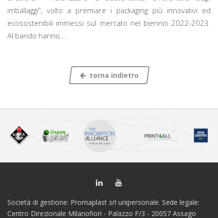
imballaggi”, volto a premiare i packaging più innovativi ed
ecosostenibili immessi sul mercato nel biennio 2022-2023.
Al bando hanno...
torna indietro
Società di gestione: Promaplast srl unipersonale. Sede legale:
Centro Direzionale Milanofiori - Palazzo F/3 - 20057 Assago