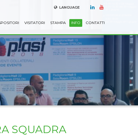
LANGUAGE
SPOSITORI
VISITATORI
STAMPA
INFO
CONTATTI
RA SQUADRA