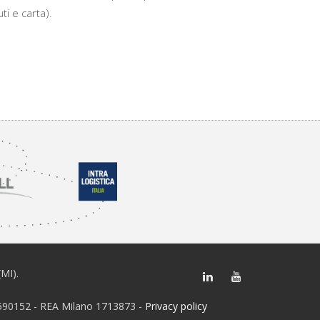
ti e carta).
(MI).
28590152 - REA Milano 1713873 -
Privacy policy