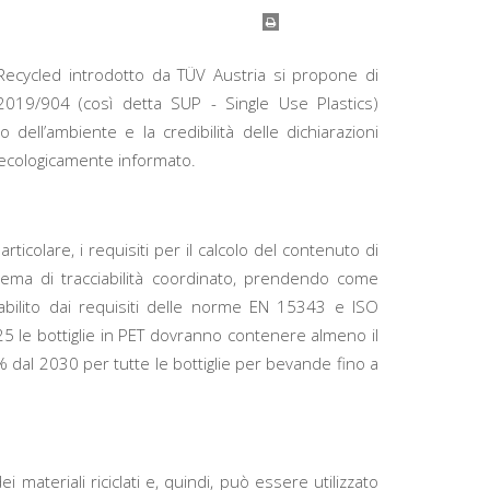
Recycled introdotto da TÜV Austria si propone di
E 2019/904 (così detta SUP - Single Use Plastics)
 dell’ambiente e la credibilità delle dichiarazioni
ecologicamente informato.
ticolare, i requisiti per il calcolo del contenuto di
istema di tracciabilità coordinato, prendendo come
tabilito dai requisiti delle norme EN 15343 e ISO
5 le bottiglie in PET dovranno contenere almeno il
% dal 2030 per tutte le bottiglie per bevande fino a
 materiali riciclati e, quindi, può essere utilizzato