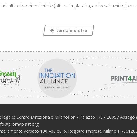
si altro tipo di materiale (oltre alla plastica, anche alluminio, tessu
torna indietro
 legale: Centro Direzionale Milanofiori - Palazzo F/3 - 20057 Assago 
info@promaplast.org
e interamente versato 130.400 euro. Registro imprese Milano IT-061