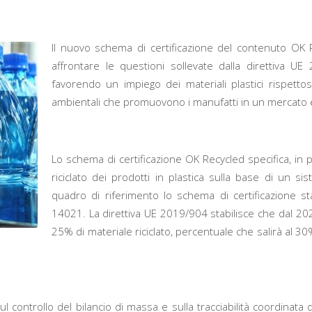
Il nuovo schema di certificazione del contenuto OK 
affrontare le questioni sollevate dalla direttiva U
favorendo un impiego dei materiali plastici rispettoso
ambientali che promuovono i manufatti in un mercato 
Lo schema di certificazione OK Recycled specifica, in par
riciclato dei prodotti in plastica sulla base di un s
quadro di riferimento lo schema di certificazione s
14021. La direttiva UE 2019/904 stabilisce che dal 202
25% di materiale riciclato, percentuale che salirà al 30
controllo del bilancio di massa e sulla tracciabilità coordinata dei