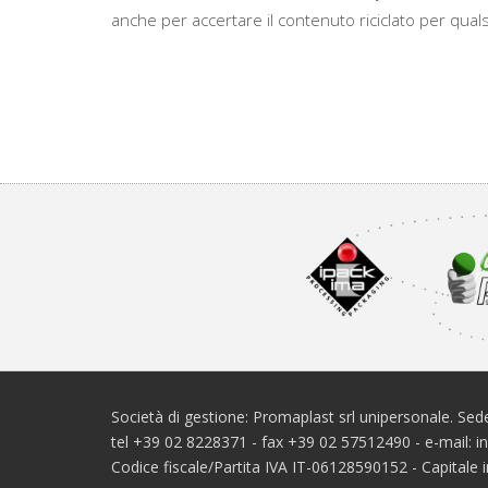
anche per accertare il contenuto riciclato per qualsia
Società di gestione: Promaplast srl unipersonale. Sede
tel +39 02 8228371 - fax +39 02 57512490 - e-mail: 
Codice fiscale/Partita IVA IT-06128590152 - Capital