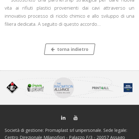
vita ai rifiuti plastici provenienti dai cavi attraverso un
innovativo processo di riciclo chimico e allo sviluppo di una
filiera dedicata. A seguito di questo accordo...
torna indietro
Società di gestione: Promaplast srl unipersonale. Sede legale:
Centro Direzionale Milanofiori - Palazzo F/3 - 20057 Assago