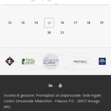
12
13
14
16
17
18
19
15
20
21
Società di gestione: Promaplast srl unipersonale. Sede legale:
Centro Direzionale Milanofiori - Palazzo F/3 - 20057 Assago
(MI).