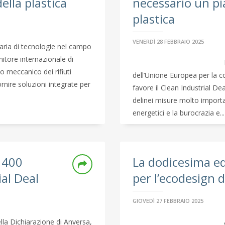
ella plastica
necessario un pia
plastica
VENERDÌ 28 FEBBRAIO 2025
taria di tecnologie nel campo
nitore internazionale di
o meccanico dei rifiuti
dell’Unione Europea per la c
rnire soluzioni integrate per
favore il Clean Industrial D
delinei misure molto important
energetici e la burocrazia e...
 400
La dodicesima e
ial Deal
per l’ecodesign d
GIOVEDÌ 27 FEBBRAIO 2025
lla Dichiarazione di Anversa,