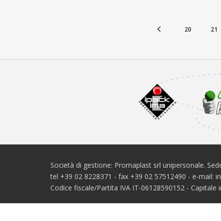
20
21
Società di gestione: Promaplast srl unipersonale. Sede
tel +39 02 8228371 - fax +39 02 57512490 - e-mail: 
Codice fiscale/Partita IVA IT-06128590152 - Capital