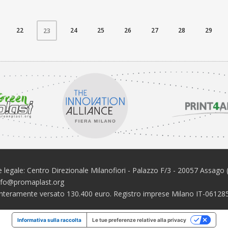
22
24
25
26
27
28
29
23
 legale: Centro Direzionale Milanofiori - Palazzo F/3 - 20057 Assago 
info@promaplast.org
e interamente versato 130.400 euro. Registro imprese Milano IT-061
Informativa sulla raccolta
Le tue preferenze relative alla privacy