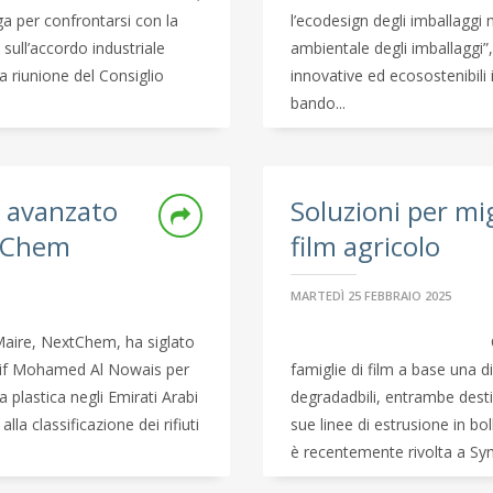
lga per confrontarsi con la
l’ecodesign degli imballaggi n
ull’accordo industriale
ambientale degli imballaggi”,
a riunione del Consiglio
innovative ed ecosostenibil
bando...
lo avanzato
Soluzioni per mi
xtChem
film agricolo
MARTEDÌ 25 FEBBRAIO 2025
Maire, NextChem, ha siglato
ousif Mohamed Al Nowais per
famiglie di film a base una d
 plastica negli Emirati Arabi
degradadbili, entrambe desti
lla classificazione dei rifiuti
sue linee di estrusione in boll
è recentemente rivolta a Syn