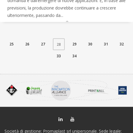
domanda e dall’emergere di nuove applicazioni. E, in base alle
previsioni, la produzione dovrebbe continuare a crescere
ulteriormente, passando da...
25
26
27
29
30
31
32
28
33
34
Società di gestione: Promaplast srl unipersonale. Sede legale: