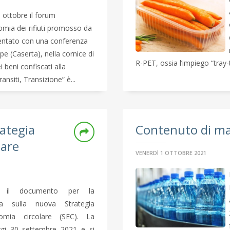
9 ottobre il forum
omia dei rifiuti promosso da
sentato con una conferenza
pe (Caserta), nella cornice di
R-PET, ossia l’impiego “tray-t
beni confiscati alla
ransiti, Transizione” è...
rategia
Contenuto di mate
lare
VENERDÌ 1 OTTOBRE 2021
o il documento per la
ca sulla nuova Strategia
omia circolare (SEC). La
oggi 30 settembre 2021 e si