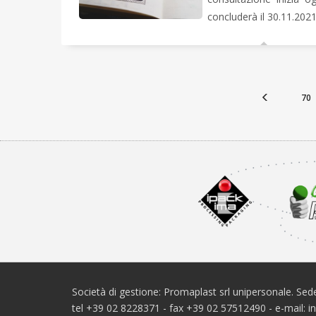
concluderà il 30.11.2021
70
Società di gestione: Promaplast srl unipersonale. Sede
tel +39 02 8228371 - fax +39 02 57512490 - e-mail: 