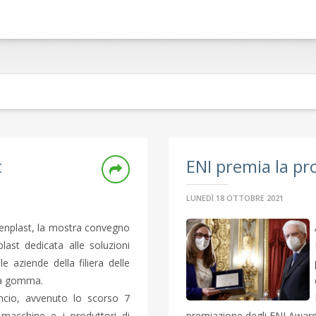
t
ENI premia la pr
LUNEDÌ 18 OTTOBRE 2021
enplast, la mostra convegno
ast dedicata alle soluzioni
le aziende della filiera delle
lla gomma.
ancio, avvenuto lo scorso 7
di macchine e i produttori di
premiazione degli ENI Award.