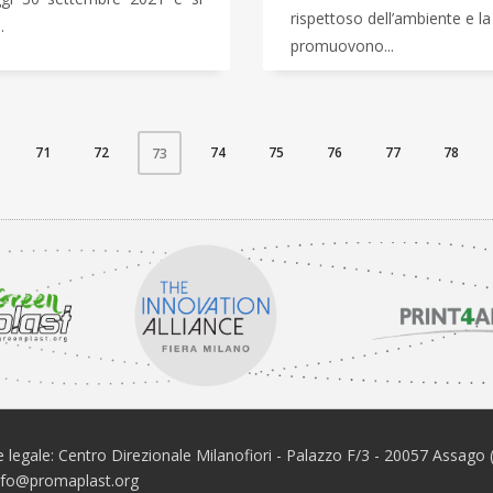
rispettoso dell’ambiente e la 
.
promuovono...
71
72
74
75
76
77
78
73
 legale: Centro Direzionale Milanofiori - Palazzo F/3 - 20057 Assago 
info@promaplast.org