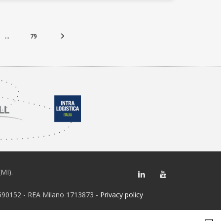
...
79
(MI).
28590152 - REA Milano 1713873 -
Privacy policy