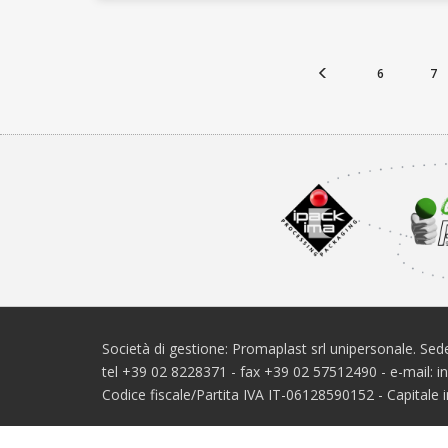
6
7
Società di gestione: Promaplast srl unipersonale. Sede
tel +39 02 8228371 - fax +39 02 57512490 - e-mail: 
Codice fiscale/Partita IVA IT-06128590152 - Capital