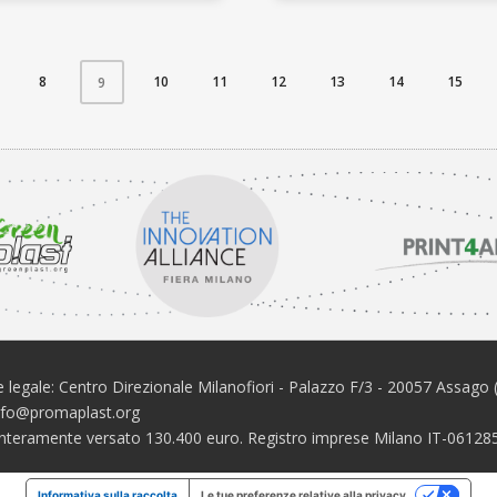
8
10
11
12
13
14
15
9
 legale: Centro Direzionale Milanofiori - Palazzo F/3 - 20057 Assago 
info@promaplast.org
e interamente versato 130.400 euro. Registro imprese Milano IT-061
Informativa sulla raccolta
Le tue preferenze relative alla privacy