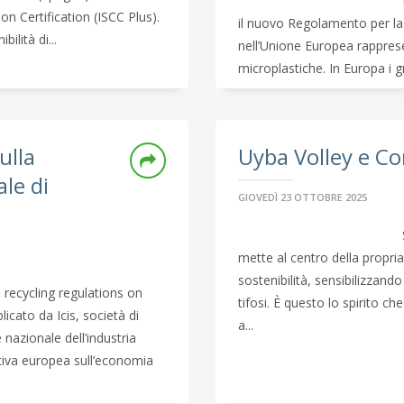
on Certification (ISCC Plus).
il nuovo Regolamento per la p
ilità di...
nell’Unione Europea rapprese
microplastiche. In Europa i gra
ulla
Uyba Volley e Co
le di
GIOVEDÌ 23 OTTOBRE 2025
mette al centro della propria a
sostenibilità, sensibilizzan
 recycling regulations on
tifosi. È questo lo spirito c
icato da Icis, società di
a...
nazionale dell’industria
ativa europea sull’economia