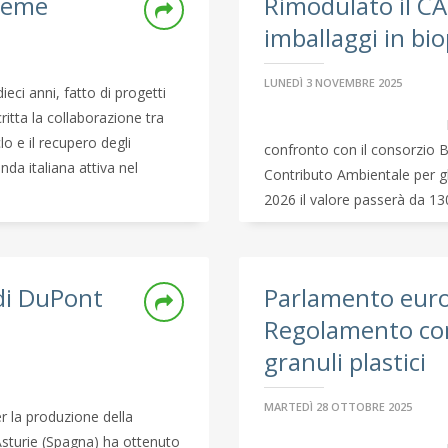
sieme
Rimodulato il CAC
imballaggi in bi
LUNEDÌ 3 NOVEMBRE 2025
eci anni, fatto di progetti
ritta la collaborazione tra
clo e il recupero degli
confronto con il consorzio 
enda italiana attiva nel
Contributo Ambientale per gli
2026 il valore passerà da 130
di DuPont
Parlamento eur
Regolamento cont
granuli plastici
MARTEDÌ 28 OTTOBRE 2025
r la produzione della
sturie (Spagna) ha ottenuto