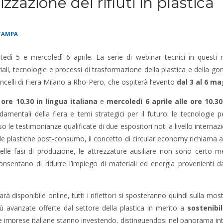
rizzazione dei rifiuti in plastica
TAMPA
ì 5 e mercoledì 6 aprile. La serie di webinar tecnici in questi 
iali, tecnologie e processi di trasformazione della plastica e della 
ncelli di Fiera Milano a Rho-Pero, che ospiterà l’evento
dal 3 al 6 m
 ore 10.30 in lingua italiana
e
mercoledì 6 aprile alle ore 10.30
mentali della fiera e temi strategici per il futuro: le tecnologie per
rso
le testimonianze qualificate di due espositori noti a livello internazi
elle plastiche post-consumo, il concetto di circular economy richiama 
elle fasi di produzione, le attrezzature ausiliare non sono certo 
nsentano di ridurre l’impiego di materiali ed energia provenienti da 
 disponibile online, tutti i riflettori si sposteranno quindi sulla mos
più avanzate offerte dal settore della plastica in merito a
sostenibi
e imprese italiane stanno investendo, distinguendosi nel panorama int