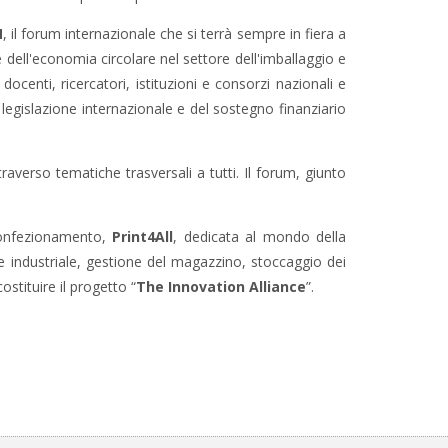
N
, il forum internazionale che si terrà sempre in fiera a
 e dell'economia circolare nel settore dell'imballaggio e
docenti, ricercatori, istituzioni e consorzi nazionali e
 legislazione internazionale e del sostegno finanziario
traverso tematiche trasversali a tutti. Il forum, giunto
 confezionamento,
Print4All
, dedicata al mondo della
one industriale, gestione del magazzino, stoccaggio dei
ostituire il progetto “
The Innovation Alliance
”.