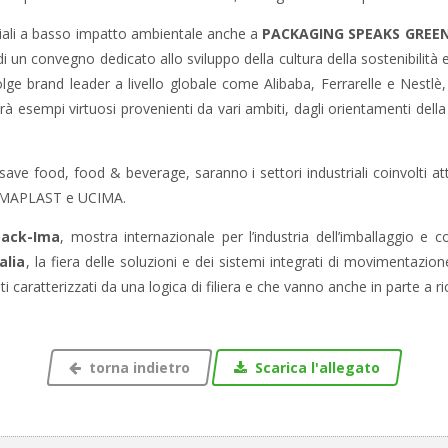
striali a basso impatto ambientale anche a
PACKAGING SPEAKS GREE
a di un convegno dedicato allo sviluppo della cultura della sostenibilità
volge
brand leader a livello globale come Alibaba, Ferrarelle e Nestlè, 
à esempi virtuosi provenienti da vari ambiti,
dagli orientamenti della
save food,
food & beverage, saranno i settori industriali coinvolti at
i AMAPLAST e UCIMA.
pack-Ima
, mostra internazionale per l’industria dell’imballaggio e
alia
, la fiera delle soluzioni e dei sistemi integrati di movimentazi
i caratterizzati da una logica di filiera e che vanno anche in parte a ric
torna indietro
Scarica l'allegato