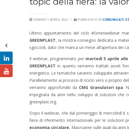
topic della fiera: la valo
VENERDÌ 1 APRILE 2022
/
PUBBLICATO IN
COMUNICATI S
Ultimo appuntamento del ciclo #Greenwebinar marted
GREENPLAST
, la mostra-convegno
dedicata a mater
sgoccioli, dato che manca un mese all’apertura dei ca
Il webinar, programmato per
martedì 5 aprile alle
GREENPLAST
in quanto verranno trattati asset fonda
energetico. Le tematiche saranno sviluppate attrave
Parallelamente ai processi di riciclo vero e proprio d
verranno approfonditi da
CMG Granulatori spa
. N
impegnata da anni nello sviluppo di soluzioni che co
greenplast.org.
Dopo il webinar, che dal pomeriggio di mercoledì 6 sarà
fiera di riferimento internazionale per le soluzioni 
economia circolare.
Macroaree sulle quali da anni l