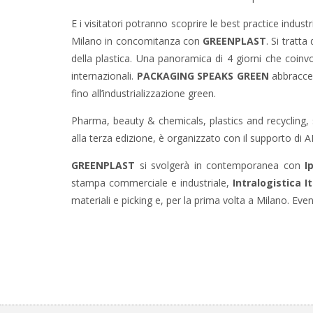
E i visitatori potranno scoprire le best practice indu
Milano in concomitanza con
GREENPLAST
. Si tratt
della plastica. Una panoramica di 4 giorni che coin
internazionali.
PACKAGING SPEAKS GREEN
abbraccer
fino all’industrializzazione green.
Pharma, beauty & chemicals, plastics and recycling,
alla terza edizione, è organizzato con il supporto d
GREENPLAST
si svolgerà in contemporanea con
I
stampa commerciale e industriale,
Intralogistica It
materiali e picking e, per la prima volta a Milano. Event