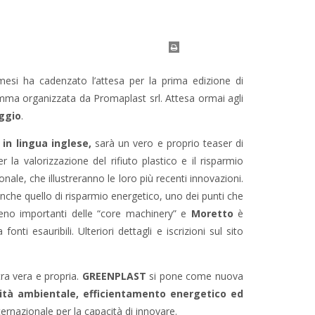
mesi ha cadenzato l’attesa per la prima edizione di
gomma organizzata da Promaplast srl. Attesa ormai agli
aggio
.
 in lingua inglese,
sarà un vero e proprio teaser di
 la valorizzazione del rifiuto plastico e il risparmio
onale, che illustreranno le loro più recenti innovazioni.
anche quello di risparmio energetico, uno dei punti che
meno importanti delle “core machinery” e
Moretto
è
fonti esauribili.
Ulteriori dettagli e iscrizioni sul sito
tra vera e propria.
GREENPLAST
si pone come nuova
lità ambientale, efficientamento energetico ed
ernazionale per la capacità di innovare.