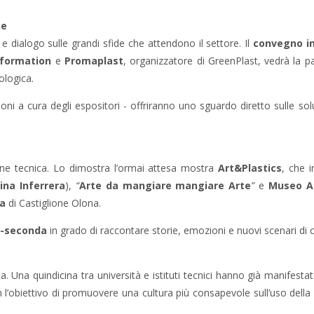
ne
dialogo sulle grandi sfide che attendono il settore. Il
convegno in
nformation
e
Promaplast
, organizzatore di GreenPlast, vedrà la par
ologica.
oni a cura degli espositori - offriranno uno sguardo diretto sulle so
one tecnica. Lo dimostra l’ormai attesa mostra
Art&Plastics
, che 
ina Inferrera
),
“
Arte da mangiare mangiare Arte
”
e
Museo A
ca
di Castiglione Olona.
a-seconda
in grado di raccontare storie, emozioni e nuovi scenari di ci
. Una quindicina tra università e istituti tecnici hanno già manifestat
’obiettivo di promuovere una cultura più consapevole sull’uso della pl