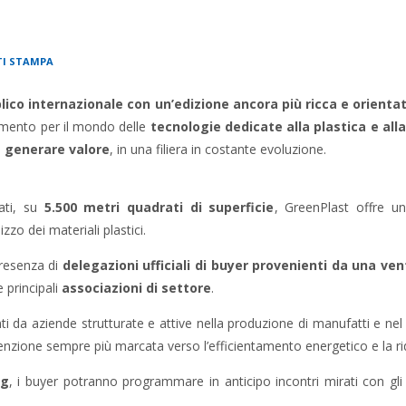
I STAMPA
lico internazionale con un’edizione ancora più ricca e orienta
rimento per il mondo delle
tecnologie dedicate alla plastica e a
e generare valore
, in una filiera in costante evoluzione.
tati, su
5.500 metri quadrati di superficie
, GreenPlast offre u
lizzo dei materiali plastici.
presenza di
delegazioni ufficiali di buyer provenienti da una ven
e principali
associazioni di settore
.
ti da aziende strutturate e attive nella produzione di manufatti e nel r
ttenzione sempre più marcata verso l’efficientamento energetico e la r
ng
, i buyer potranno programmare in anticipo incontri mirati con gli e