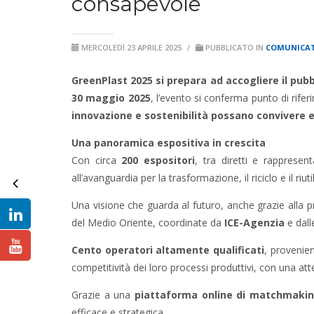
consapevole
MERCOLEDÌ 23 APRILE 2025
/
PUBBLICATO IN
COMUNICAT
GreenPlast 2025 si prepara ad accogliere il pubb
30 maggio 2025
, l’evento si conferma punto di rife
innovazione e sostenibilità possano convivere 
Una panoramica espositiva in crescita
Con circa
200 espositori
, tra diretti e rappresen
all’avanguardia per la trasformazione, il riciclo e il riuti
Una visione che guarda al futuro, anche grazie alla 
del Medio Oriente, coordinate da
ICE-Agenzia
e dall
Cento operatori altamente qualificati
, provenien
competitività dei loro processi produttivi, con una a
Grazie a una
piattaforma online di matchmaki
efficace e strategica.