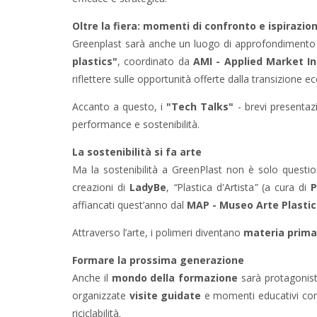
Oltre la fiera: momenti di confronto e ispirazio
Greenplast sarà anche un luogo di approfondimento e 
plastics"
, coordinato da
AMI - Applied Market I
riflettere sulle opportunità offerte dalla transizione ec
Accanto a questo, i
"Tech Talks"
- brevi presentazi
performance e sostenibilità.
La sostenibilità si fa arte
Ma la sostenibilità a GreenPlast non è solo questi
creazioni di
LadyBe
,
“
Plastica d'Artista
”
(a cura di
P
affiancati quest’anno dal
MAP - Museo Arte Plasti
Attraverso l’arte, i polimeri diventano
materia prim
Formare la prossima generazione
Anche il
mondo della formazione
sarà protagonista
organizzate
visite guidate
e momenti educativi con l
riciclabilità.