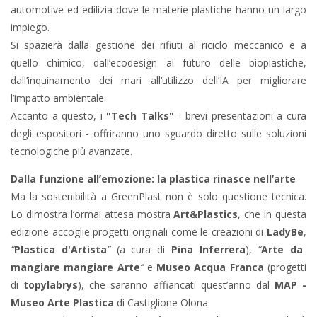
automotive ed edilizia dove le materie plastiche hanno un largo
impiego.
Si spazierà dalla gestione dei rifiuti al riciclo meccanico e a
quello chimico, dall’ecodesign al futuro delle bioplastiche,
dall’inquinamento dei mari all’utilizzo dell’IA per migliorare
l’impatto ambientale.
Accanto a questo, i
"Tech Talks"
- brevi presentazioni a cura
degli espositori - offriranno uno sguardo diretto sulle soluzioni
tecnologiche più avanzate.
Dalla funzione all’emozione: la plastica rinasce nell’arte
Ma la sostenibilità a GreenPlast non è solo questione tecnica.
Lo dimostra l’ormai attesa mostra
Art&Plastics
, che in questa
edizione accoglie progetti originali come le creazioni di
LadyBe
,
“
Plastica d'Artista
”
(a cura di
Pina Inferrera
),
“
Arte da
mangiare mangiare Arte
”
e
Museo Acqua Franca
(progetti
di
topylabrys
), che saranno affiancati quest’anno dal
MAP -
Museo Arte Plastica
di Castiglione Olona.