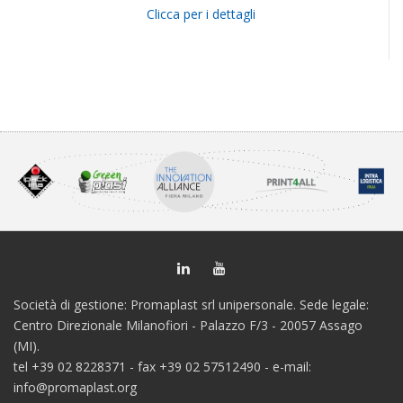
Clicca per i dettagli
Società di gestione: Promaplast srl unipersonale. Sede legale:
Centro Direzionale Milanofiori - Palazzo F/3 - 20057 Assago
(MI).
tel +39 02 8228371 - fax +39 02 57512490 - e-mail:
info@promaplast.org