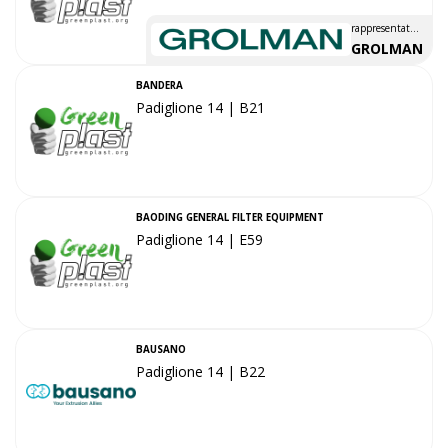
rappresentato
da
GROLMAN
BANDERA
Padiglione 14 | B21
BAODING GENERAL FILTER EQUIPMENT
Padiglione 14 | E59
BAUSANO
Padiglione 14 | B22