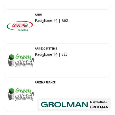
AMUT
Padiglione 14 | B62
APS ECOSYSTEMS
Padiglione 14 | E25
ARKEMA FRANCE
rappresentato
da
GROLMAN