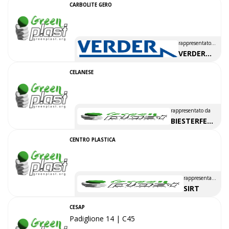
CARBOLITE GERO
rappresentato
da
VERDER
SCIENTIFIC
CELANESE
rappresentato da
BIESTERFELD
POLYBASS
CENTRO PLASTICA
rappresentato
da
SIRT
CESAP
Padiglione 14 | C45