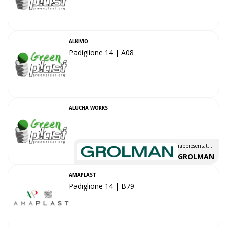
ALKIVIO
Padiglione 14 | A08
ALUCHA WORKS
rappresentato
da
GROLMAN
AMAPLAST
Padiglione 14 | B79