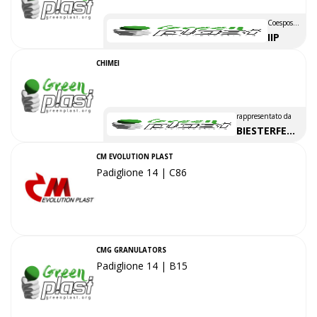
Coesposto
da
IIP
CHIMEI
rappresentato da
BIESTERFELD
POLYBASS
CM EVOLUTION PLAST
Padiglione 14 | C86
CMG GRANULATORS
Padiglione 14 | B15