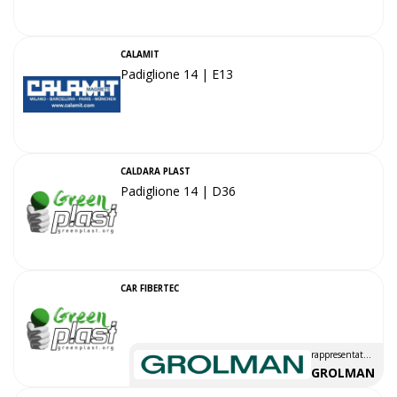
CALAMIT
Padiglione 14 | E13
CALDARA PLAST
Padiglione 14 | D36
CAR FIBERTEC
rappresentato
da
GROLMAN