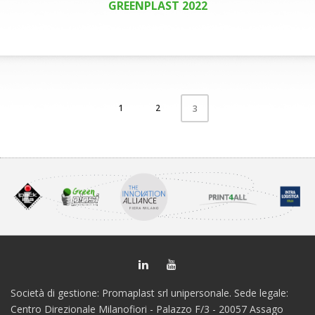
GREENPLAST 2022
1
2
3
Società di gestione: Promaplast srl unipersonale. Sede legale:
Centro Direzionale Milanofiori - Palazzo F/3 - 20057 Assago